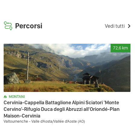
Percorsi
Vedi tutti
72,6
km
MONTANI
Cervinia-Cappella Battaglione Alpini Sciatori 'Monte
Cervino'-Rifugio Duca degli Abruzzi all'Oriondé-Plan
Maison-Cervinia
Valtournenche - Valle d'Aosta/Vallée d'Aoste (AO)