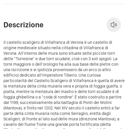
Descrizione
Il castello scaligero di Villafranca di Verona è un castello di
origine medievale situato nella cittadina di Villafranca di
Verona. All'interno delle mura sono situate sette piccole torri
dette "Torresine" e due torri scudate, cioè con 3 soli spigoli. La
torre maggiore o dell'orologio ha alla sua base delle pietre con
una iscrizione e si ipotizza provenissero da un arco (o altro
edificio) dedicato all'imperatore Tiberio. Una curiosa
particolarità del Castello Scaligero di Villafranca è quella di avere
la merlatura della cinta muraria vera e propria di foggia guelfa, o
piatta, mentre la merlatura del mastio e delle torri scudate è di
foggia ghibellina o a "coda di rondine". È stato costruito a partire
dal 1199, successivamente alla battaglia di Ponti dei Molini
(Mantova), e finito nel 1202. Nel XIV secolo il castello entrò a far
parte della cinta muraria nota come Serraglio, eretta dagli
Scaligeri; di fronte al lato sud delle mura (direzione Mantova), a
cavallo del fiume Tione una grande porta fortificata (detta