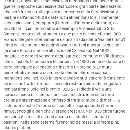
"Porton") consentiva l'accesso alla campagna fuori delle mura. Le
guerre in epoche successive distrussero gran parte del castello
che però fu ricostruito grazie all'impegno della Serenissima. A
partire dall'anno 1450 il castello fu abbandonato e, solamente
secoli più avanti, comprato (i terreni all'interno delle mura) da
privati tra i quali ricordiamo ad esempio A. Alessandri o G. B.
Simeoni, conte di Villafranca. Le due porte del castello nell'800
erano collegate internamente da una strada (detta 'via del Cristo')
cinta da alte mura che delimitavano i terreni alberati ai due lati
(le mura furono rimosse all'inizio del XX secolo). Nel 1882 il
mastio e le carceri vennero acquistate dal comune di Villafranca
che vi installò la procura e le carceri. Nel 1890 venne restaurata la
torre principale del castello e inserito un orologio. Le mura
perimetrali rimasero di proprietà demaniale, con scarsa
manutenzione; nel 1905 la torre d'angolo sud-est crollò e insieme
ad essa un tratto di mura, i lavori di restauro più volte progettati
non partirono. Solo nel biennio 1926-27 si diede il via a una
corposa opera di sistemazione con ricostruzione della torre
crollata e sistemazione e rinforzo di tratti di mura e di merli. Fu
sistemato anche l'interno del castello, espropriando i terreni e
rimuovendo gli alberi che vi erano cresciuti. Nel 1935 circa furono
prosciugati i fossati esterni ancora esistenti e sistemati i
bastioni, nella zona esterna furono inoltre messi a dimora pini,
abeti e platani.