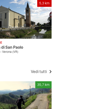
5,3
km
SE
 di San Paolo
 - Verona (VR)
Vedi tutti
35,7
km