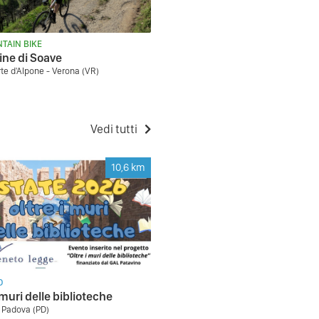
TAIN BIKE
line di Soave
te d'Alpone - Verona (VR)
Vedi tutti
10,6
km
O
 muri delle biblioteche
 Padova (PD)