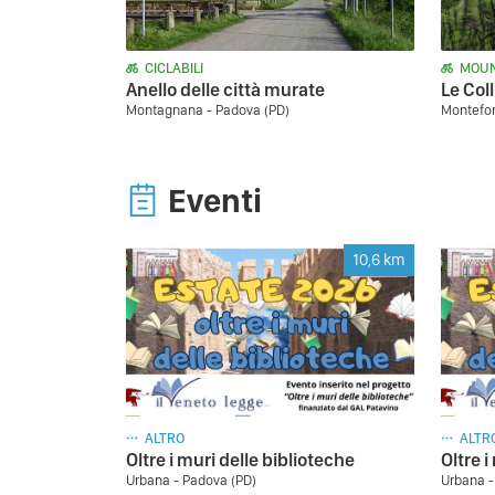
CICLABILI
MOUN
Anello delle città murate
Le Col
Montagnana - Padova (PD)
Montefor
Eventi
10,6
km
ALTRO
ALTR
Oltre i muri delle biblioteche
Oltre i
Urbana - Padova (PD)
Urbana -