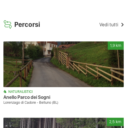
Percorsi
Vedi tutti
1,9
km
NATURALISTICI
Anello Parco dei Sogni
Lorenzago di Cadore - Belluno (BL)
2,5
km