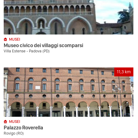
MUSEI
Museo civico dei villaggi scomparsi
Villa Estense - Padova (PD)
11,3
km
MUSEI
Palazzo Roverella
Rovigo (RO)