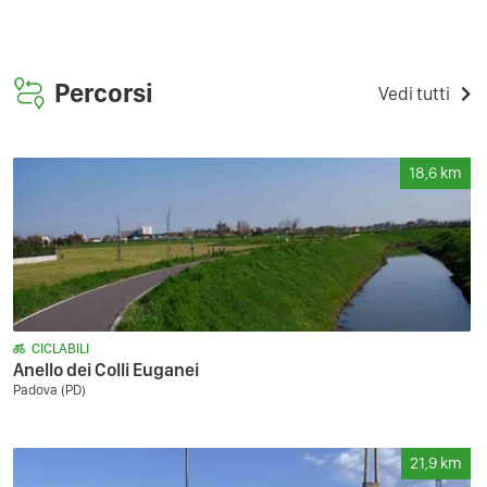
Percorsi
Vedi tutti
18,6
km
CICLABILI
Anello dei Colli Euganei
Padova (PD)
21,9
km