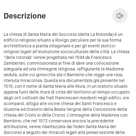
Descrizione
La chiesa di Santa Maria del Soccorso (detta La Rotonda) è un
edificio religioso situato a Rovigo, peculiare per la sua forma
architettonica a pianta ottagonale e per gli eventi storico-
religiosi legati all'evoluzione socioculturale della città. La chiesa
"della rotonda" venne progettata nel 1594 da Francesco
Zamberlan, commissionata al fine di dare una collocazione
adeguata ad una immagine religiosa, raffigurante la Madonna
seduta, sulle cui ginocchia sta il Bambino che regge una rosa,
ritenuta miracolosa. Questa era documentata già presente nel
1515, con il nome di Santa Maria alle Mura, in un oratorio situato
appena fuori delle mura di cinta del territorio un tempo occupato
dagli orti coltivati dai frati francescani residenti negli edifici, ora
scomparsi, attigui alle vicine chiesa dei Santi Francesco e
Giustina ed Oratorio della Beata Vergine della Concezione detta
chiesa del Cristo (o della Croce). L'immagine della Madonna con
Bambino, che nel 1572 conservava ancora la precedente
attribuzione, venne ribattezzata dai fedeli Santa Maria del
Soccorso a seguito dei miracoli legati alla preservazione della