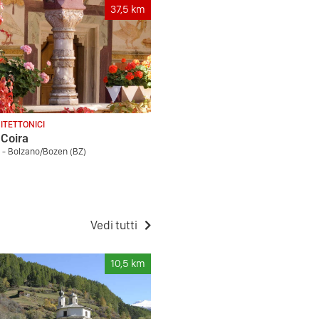
37,5
km
ITETTONICI
 Coira
 - Bolzano/Bozen (BZ)
Vedi tutti
10,5
km