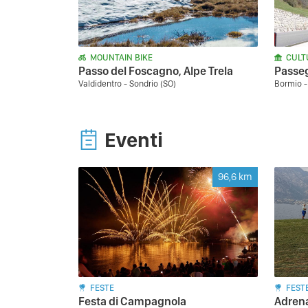
MOUNTAIN BIKE
CULT
Passo del Foscagno, Alpe Trela
Passeg
Valdidentro - Sondrio (SO)
Bormio -
Eventi
96,6
km
FESTE
FEST
Festa di Campagnola
Adrena