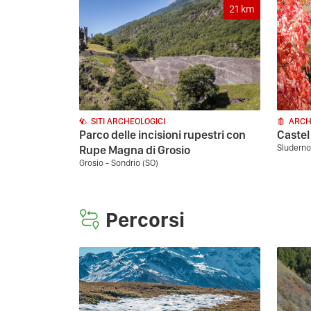
21
km
SITI ARCHEOLOGICI
ARCH
Parco delle incisioni rupestri con
Castel
Sluderno
Rupe Magna di Grosio
Grosio - Sondrio (SO)
Percorsi