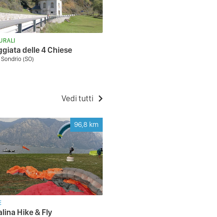
URALI
giata delle 4 Chiese
 Sondrio (SO)
Vedi tutti
96,8
km
E
lina Hike & Fly