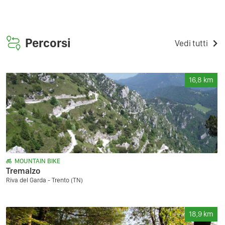
Percorsi
Vedi tutti
16,8
km
MOUNTAIN BIKE
Tremalzo
Riva del Garda - Trento (TN)
18,9
km