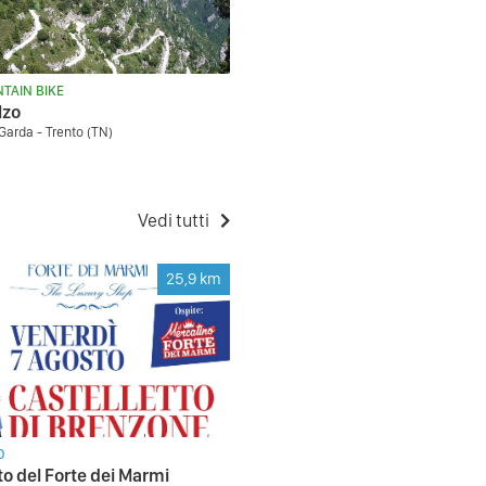
TAIN BIKE
lzo
 Garda - Trento (TN)
Vedi tutti
25,9
km
O
o del Forte dei Marmi