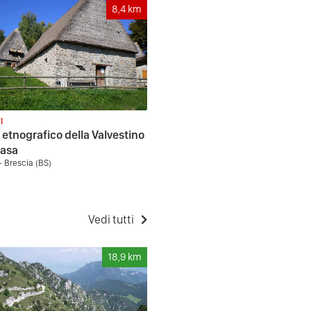
8,4
km
I
etnografico della Valvestino
gasa
 Brescia (BS)
Vedi tutti
18,9
km