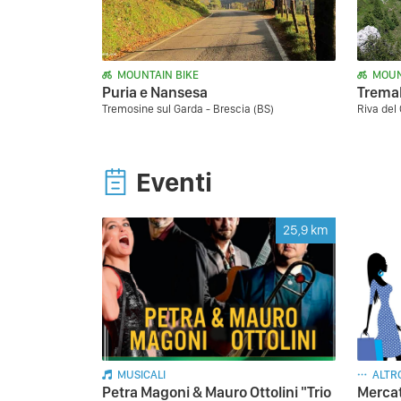
MOUNTAIN BIKE
MOUN
Puria e Nansesa
Trema
Tremosine sul Garda - Brescia (BS)
Riva del
Eventi
25,9
km
MUSICALI
ALTR
Petra Magoni & Mauro Ottolini "Trio
Mercat