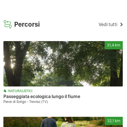
Percorsi
Vedi tutti
31,4
km
NATURALISTICI
Passeggiata ecologica lungo il fiume
Pieve di Soligo - Treviso (TV)
32,1
km