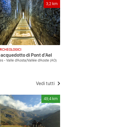
3,2
km
ARCHEOLOGICI
acquedotto di Pont d'Ael
s - Valle d'Aosta/Vallée d'Aoste (AO)
Vedi tutti
49,4
km