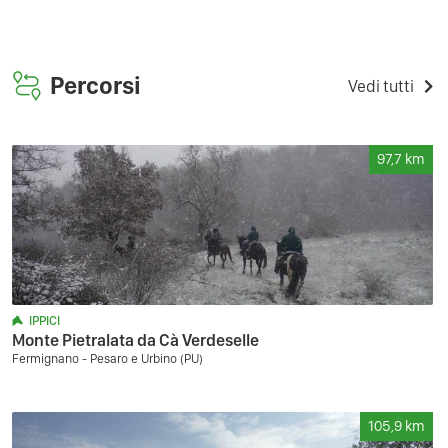
Percorsi
Vedi tutti
97,7
km
IPPICI
Monte Pietralata da Cà Verdeselle
Fermignano - Pesaro e Urbino (PU)
105,9
km