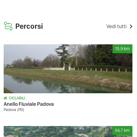
Percorsi
Vedi tutti
15,9
km
CICLABILI
Anello Fluviale Padova
Padova (PD)
34,7
km