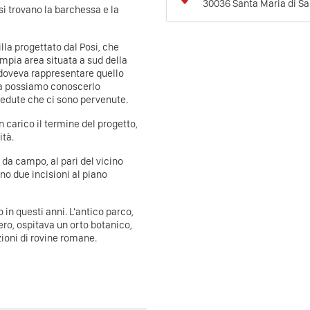
30036
Santa Maria di Sa
si trovano la barchessa e la
lla progettato dal Posi, che
mpia area situata a sud della
 doveva rappresentare quello
a possiamo conoscerlo
vedute che ci sono pervenute.
n carico il termine del progetto,
tà.
da campo, al pari del vicino
no due incisioni al piano
in questi anni. L'antico parco,
ro, ospitava un orto botanico,
uzioni di rovine romane.