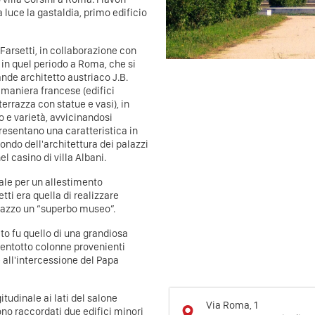
la luce la gastaldia, primo edificio
 Farsetti, in collaborazione con
 in quel periodo a Roma, che si
rande architetto austriaco J.B.
 maniera francese (edifici
terrazza con statue e vasi), in
 e varietà, avvicinandosi
presentano una caratteristica in
ondo dell'architettura dei palazzi
l casino di villa Albani.
eale per un allestimento
ti era quella di realizzare
palazzo un “superbo museo”.
ltato fu quello di una grandiosa
trentotto colonne provenienti
 all'intercessione del Papa
tudinale ai lati del salone
Via Roma, 1
no raccordati due edifici minori