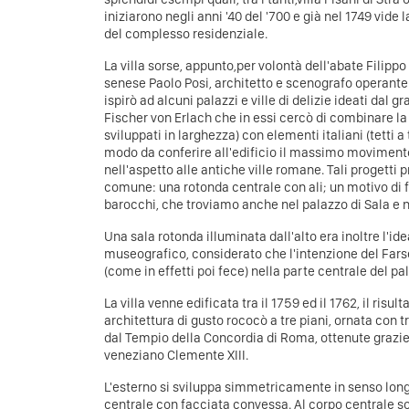
iniziarono negli anni '40 del '700 e già nel 1749 vide 
del complesso residenziale.
La villa sorse, appunto,per volontà dell'abate Filippo
senese Paolo Posi, architetto e scenografo operante
ispirò ad alcuni palazzi e ville di delizie ideati dal g
Fischer von Erlach che in essi cercò di combinare la
sviluppati in larghezza) con elementi italiani (tetti a 
modo da conferire all'edificio il massimo movimento
nell'aspetto alle antiche ville romane. Tali progetti 
comune: una rotonda centrale con ali; un motivo di f
barocchi, che troviamo anche nel palazzo di Sala e ne
Una sala rotonda illuminata dall'alto era inoltre l'id
museografico, considerato che l'intenzione del Farset
(come in effetti poi fece) nella parte centrale del 
La villa venne edificata tra il 1759 ed il 1762, il risu
architettura di gusto rococò a tre piani, ornata con 
dal Tempio della Concordia di Roma, ottenute grazie
veneziano Clemente XIII.
L'esterno si sviluppa simmetricamente in senso longi
centrale con facciata convessa. Al corpo centrale so