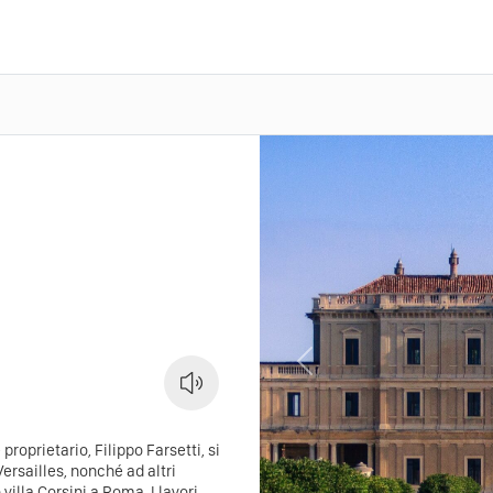
Previous
proprietario, Filippo Farsetti, si
ersailles, nonché ad altri
o villa Corsini a Roma. I lavori