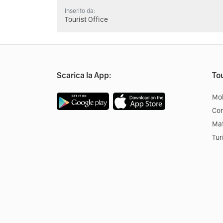
Inserito da:
Tourist Office
Scarica la App:
Tou
Mob
Co
Mat
Tur