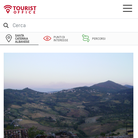
SANTA
PUNTI DI
CATERINA
PERCORSI
INTERESSE
ALBANESE
EVENTI