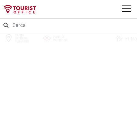
SANTA
PUNTI DI
Filtra
CATERINA
INTERESSE
ALBANESE
PERCORSI
EVENTI