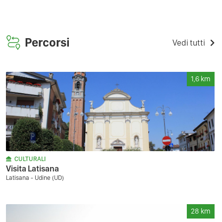
Percorsi
Vedi tutti
1,6
km
CULTURALI
Visita Latisana
Latisana - Udine (UD)
28
km