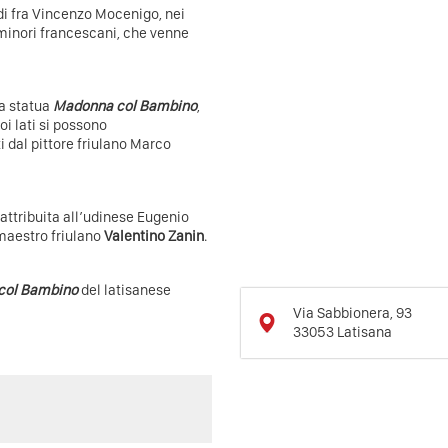
di fra Vincenzo Mocenigo, nei
 minori francescani, che venne
la statua
Madonna col Bambino
,
oi lati si possono
 dal pittore friulano Marco
attribuita all’udinese Eugenio
maestro friulano
Valentino Zanin
.
 col Bambino
del latisanese
Via Sabbionera, 93
33053
Latisana