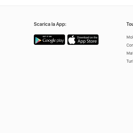
Scarica la App:
Tou
Mob
Co
Mat
Tur