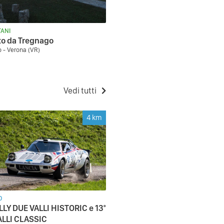
ANI
to da Tregnago
 - Verona (VR)
Vedi tutti
4
km
O
LLY DUE VALLI HISTORIC e 13°
ALLI CLASSIC