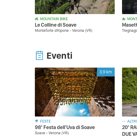
MOUNTAIN BIKE
MONT
Le Colline di Soave
Maset
Monteforte d'Alpone - Verona (VR)
Tregnago
Eventi
3,9
km
FESTE
ALTR
98° Festa dell'Uva di Soave
20° RA
Soave - Verona (VR)
DUE V