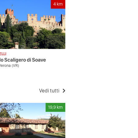
4
km
ELLI
lo Scaligero di Soave
Verona (VR)
Vedi tutti
19,9
km