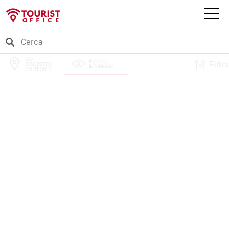
SAN
PUNTI DI
Filtra
BENEDETTO
INTERESSE
DEL TRONTO
PERCORSI
EVENTI