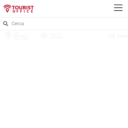
SAN
PUNTI DI
Filtra
BENEDETTO
INTERESSE
DEL TRONTO
PERCORSI
EVENTI