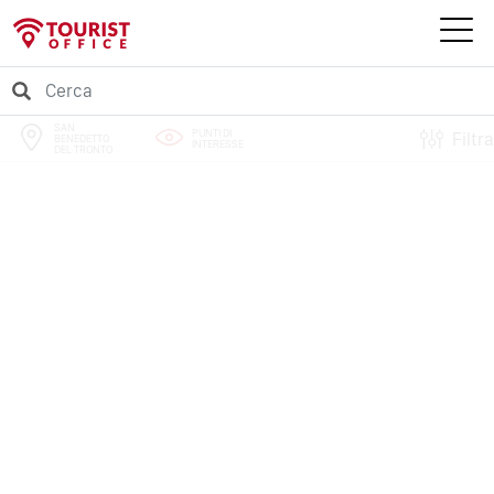
SAN
PUNTI DI
Filtra
BENEDETTO
INTERESSE
DEL TRONTO
PERCORSI
EVENTI