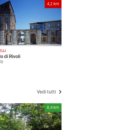
4,2
km
ELLI
o di Rivoli
TO)
Vedi tutti
8,4
km