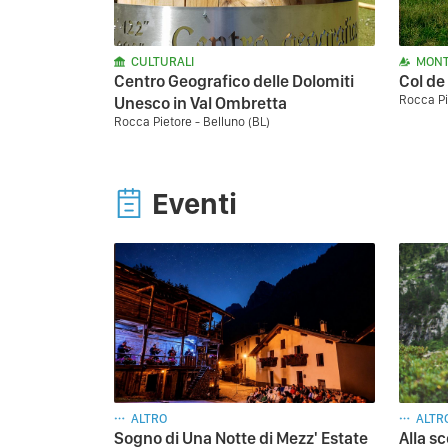
CULTURALI
MONT
Centro Geografico delle Dolomiti
Col de
Rocca Pi
Unesco in Val Ombretta
Rocca Pietore - Belluno (BL)
Eventi
ALTRO
ALTR
Sogno di Una Notte di Mezz' Estate
Alla sc