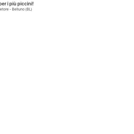
er i più piccini!
etore - Belluno (BL)