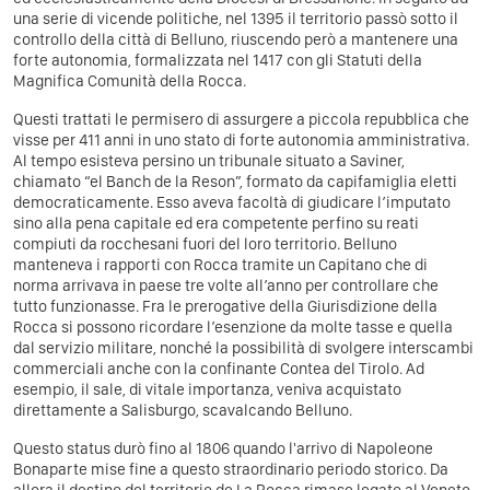
una serie di vicende politiche, nel 1395 il territorio passò sotto il
controllo della città di Belluno, riuscendo però a mantenere una
forte autonomia, formalizzata nel 1417 con gli Statuti della
Magnifica Comunità della Rocca.
Questi trattati le permisero di assurgere a piccola repubblica che
visse per 411 anni in uno stato di forte autonomia amministrativa.
Al tempo esisteva persino un tribunale situato a Saviner,
chiamato “el Banch de la Reson”, formato da capifamiglia eletti
democraticamente. Esso aveva facoltà di giudicare l’imputato
sino alla pena capitale ed era competente perfino su reati
compiuti da rocchesani fuori del loro territorio. Belluno
manteneva i rapporti con Rocca tramite un Capitano che di
norma arrivava in paese tre volte all’anno per controllare che
tutto funzionasse. Fra le prerogative della Giurisdizione della
Rocca si possono ricordare l’esenzione da molte tasse e quella
dal servizio militare, nonché la possibilità di svolgere interscambi
commerciali anche con la confinante Contea del Tirolo. Ad
esempio, il sale, di vitale importanza, veniva acquistato
direttamente a Salisburgo, scavalcando Belluno.
Questo status durò fino al 1806 quando l'arrivo di Napoleone
Bonaparte mise fine a questo straordinario periodo storico. Da
allora il destino del territorio de La Rocca rimase legato al Veneto,