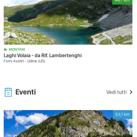
44,7
km
MONTANI
Laghi Volaia - da Rif. Lambertenghi
Forni Avoltri - Udine (UD)
Eventi
Vedi tutti
53,1
km