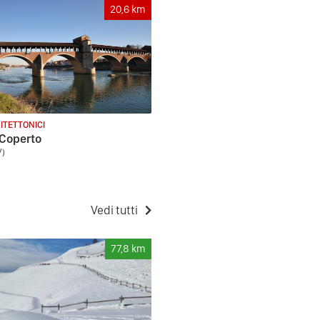
20,6
km
ITETTONICI
 Coperto
V)
Vedi tutti
77,8
km