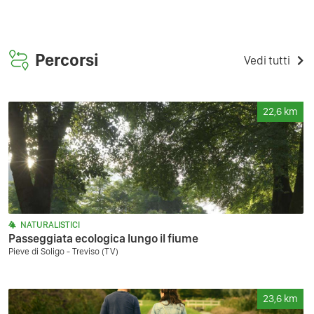
Percorsi
Vedi tutti
22,6
km
NATURALISTICI
Passeggiata ecologica lungo il fiume
Pieve di Soligo - Treviso (TV)
23,6
km