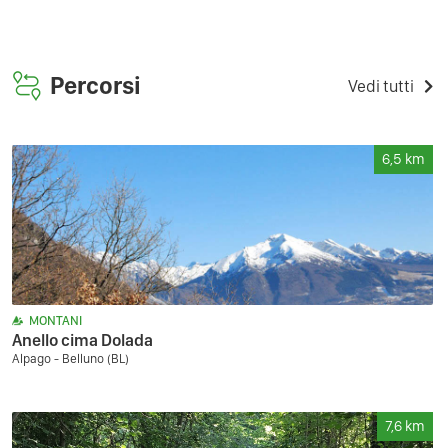
Percorsi
Vedi tutti
6,5
km
MONTANI
Anello cima Dolada
Alpago - Belluno (BL)
7,6
km