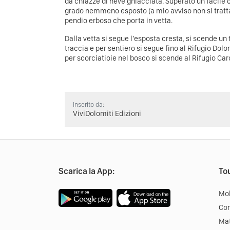
da chiazze di neve ghiacciata. Superato un facile 
grado nemmeno esposto (a mio avviso non si tratta d
pendio erboso che porta in vetta.
Dalla vetta si segue l’esposta cresta, si scende un t
traccia e per sentiero si segue fino al Rifugio Dolo
per scorciatioie nel bosco si scende al Rifugio Car
Inserito da:
ViviDolomiti Edizioni
Scarica la App:
Tou
Mob
Co
Mat