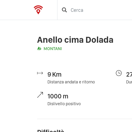
Anello cima Dolada
MONTANI
9
Km
2
Distanza andata e ritorno
Dur
1000
m
Dislivello positivo