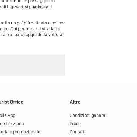
camino con un passaggio di I
i II grado), si guadagna il
ratto un po’ più delicato e poi per
mieu. Qui per tornanti stradali o
ota e al parcheggio della vettura.
rist Office
Altro
ile App
Condizioni generali
me Funziona
Press
eriale promozionale
Contatti