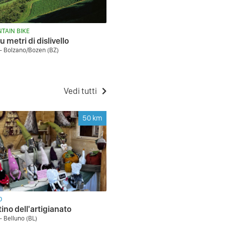
TAIN BIKE
u metri di dislivello
- Bolzano/Bozen (BZ)
Vedi tutti
50
km
O
ino dell'artigianato
- Belluno (BL)