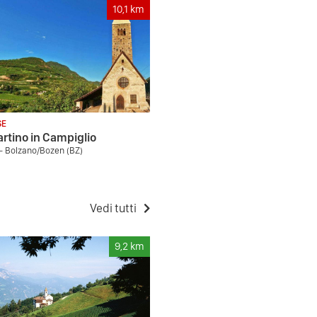
10,1
km
SE
rtino in Campiglio
- Bolzano/Bozen (BZ)
Vedi tutti
9,2
km