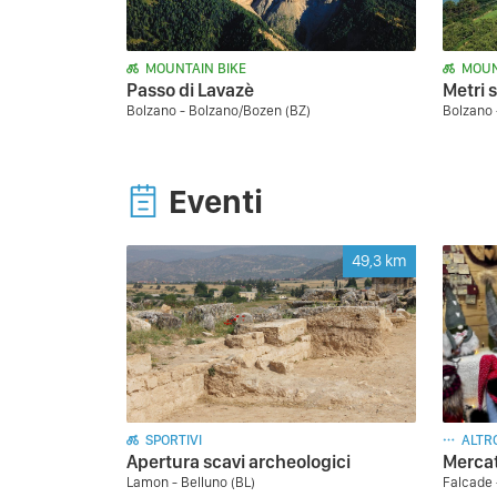
MOUNTAIN BIKE
MOUN
Passo di Lavazè
Metri s
Bolzano - Bolzano/Bozen (BZ)
Bolzano 
Eventi
49,3
km
SPORTIVI
ALTR
Apertura scavi archeologici
Mercat
Lamon - Belluno (BL)
Falcade 