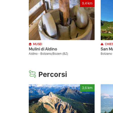
9,4
km
MUSEI
CHIE
Mulini di Aldino
San Ma
Aldino - Bolzano/Bozen (BZ)
Bolzano 
Percorsi
3,6
km