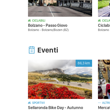
CICLABILI
CICLA
Bolzano - Passo Giovo
Ciclab
Bolzano - Bolzano/Bozen (BZ)
Bolzano 
Eventi
86,3
km
SPORTIVI
ALTR
Sellaronda Bike Day - Autunno
Mercat