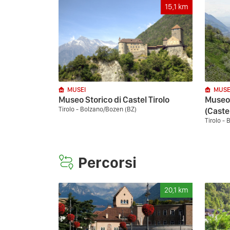
15,1
km
MUSEI
MUSE
Museo Storico di Castel Tirolo
Museo 
Tirolo - Bolzano/Bozen (BZ)
(Caste
Tirolo -
Percorsi
20,1
km