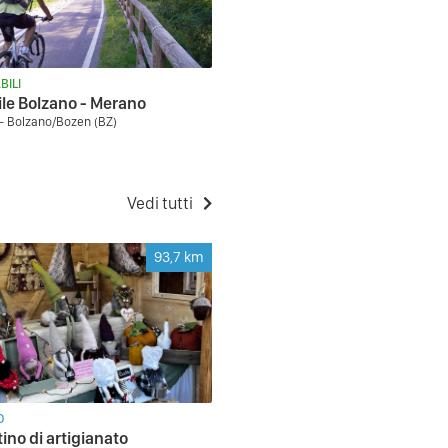
BILI
ile Bolzano - Merano
- Bolzano/Bozen (BZ)
Vedi tutti
93,7
km
O
ino di artigianato