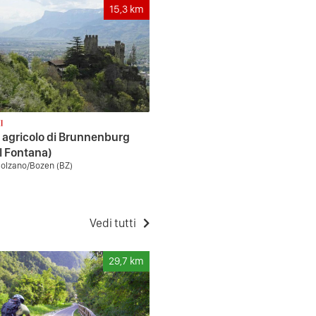
15,3
km
I
agricolo di Brunnenburg
l Fontana)
 Bolzano/Bozen (BZ)
Vedi tutti
29,7
km