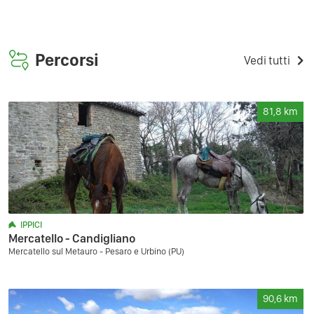
Percorsi
Vedi tutti
81,8
km
IPPICI
Mercatello - Candigliano
Mercatello sul Metauro - Pesaro e Urbino (PU)
90,6
km