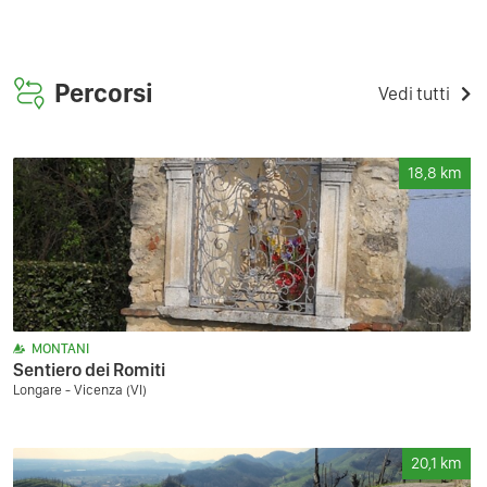
Percorsi
Vedi tutti
18,8
km
MONTANI
Sentiero dei Romiti
Longare - Vicenza (VI)
20,1
km