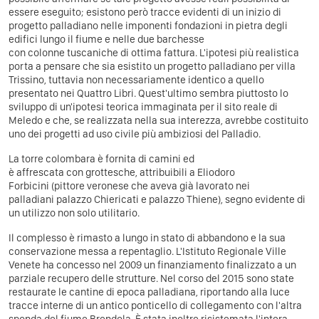
essere eseguito; esistono però tracce evidenti di un inizio di
progetto palladiano nelle imponenti fondazioni in pietra degli
edifici lungo il fiume e nelle due barchesse
con colonne tuscaniche di ottima fattura. L'ipotesi più realistica
porta a pensare che sia esistito un progetto palladiano per villa
Trissino, tuttavia non necessariamente identico a quello
presentato nei Quattro Libri. Quest'ultimo sembra piuttosto lo
sviluppo di un'ipotesi teorica immaginata per il sito reale di
Meledo e che, se realizzata nella sua interezza, avrebbe costituito
uno dei progetti ad uso civile più ambiziosi del Palladio.
La torre colombara è fornita di camini ed
è affrescata con grottesche, attribuibili a Eliodoro
Forbicini (pittore veronese che aveva già lavorato nei
palladiani palazzo Chiericati e palazzo Thiene), segno evidente di
un utilizzo non solo utilitario.
Il complesso è rimasto a lungo in stato di abbandono e la sua
conservazione messa a repentaglio. L'Istituto Regionale Ville
Venete ha concesso nel 2009 un finanziamento finalizzato a un
parziale recupero delle strutture. Nel corso del 2015 sono state
restaurate le cantine di epoca palladiana, riportando alla luce
tracce interne di un antico ponticello di collegamento con l'altra
sponda del fiume Brendola. È stata inoltre risistemata l'intera