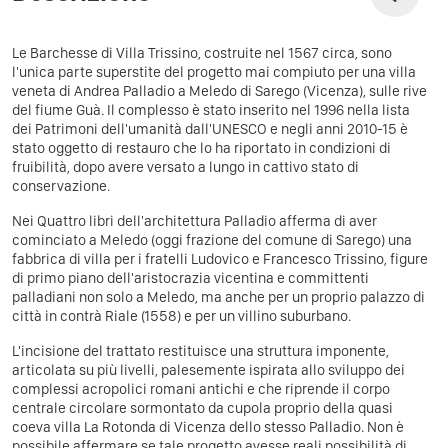
Le
Barchesse di Villa Trissino
, costruite nel 1567 circa, sono
l'unica parte superstite del progetto mai compiuto per una
villa
veneta
di
Andrea Palladio
a Meledo di
Sarego
(
Vicenza
), sulle rive
del fiume
Guà
. Il complesso è stato inserito nel 1996 nella lista
dei
Patrimoni dell'umanità
dall'
UNESCO
e negli anni 2010-15 è
stato oggetto di restauro che lo ha riportato in condizioni di
fruibilità, dopo avere versato a lungo in cattivo stato di
conservazione
.
Nei Quattro libri dell'architettura Palladio afferma di aver
cominciato a Meledo (oggi frazione del comune di Sarego) una
fabbrica di villa per i fratelli Ludovico e Francesco Trissino, figure
di primo piano dell'aristocrazia vicentina e committenti
palladiani non solo a Meledo, ma anche per un proprio palazzo di
città in contrà Riale (1558) e per un villino suburbano.
L'incisione del trattato restituisce una struttura imponente,
articolata su più livelli, palesemente ispirata allo sviluppo dei
complessi acropolici romani antichi e che riprende il corpo
centrale circolare sormontato da cupola proprio della quasi
coeva villa La Rotonda di Vicenza dello stesso Palladio. Non è
possibile affermare se tale progetto avesse reali possibilità di