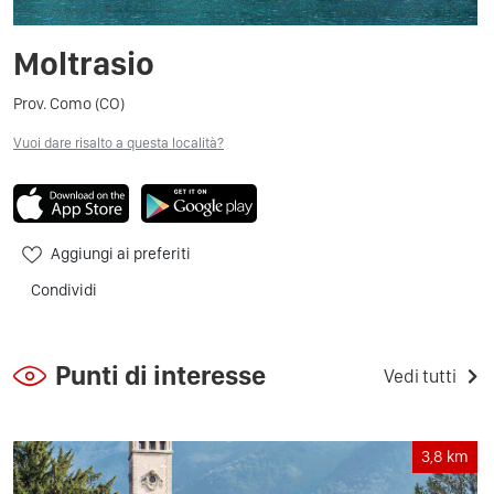
Moltrasio
Prov. Como (CO)
Vuoi dare risalto a questa località?
Aggiungi ai preferiti
Condividi
Punti di interesse
Vedi tutti
3,8
km