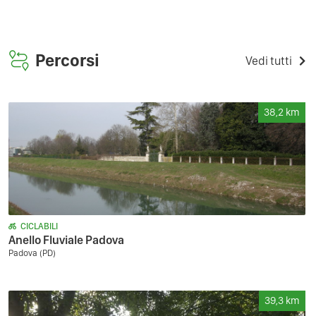
Percorsi
Vedi tutti
38,2
km
CICLABILI
Anello Fluviale Padova
Padova (PD)
39,3
km