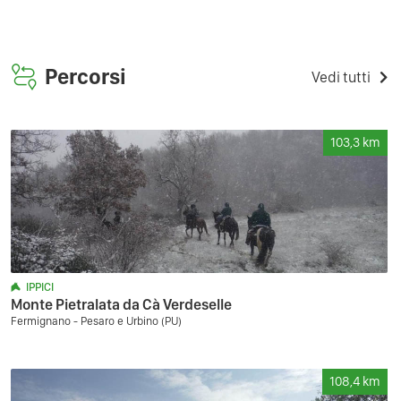
Percorsi
Vedi tutti
103,3
km
IPPICI
Monte Pietralata da Cà Verdeselle
Fermignano - Pesaro e Urbino (PU)
108,4
km