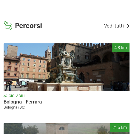
Percorsi
Vedi tutti
4,8
km
CICLABILI
Bologna - Ferrara
Bologna (BO)
21,5
km