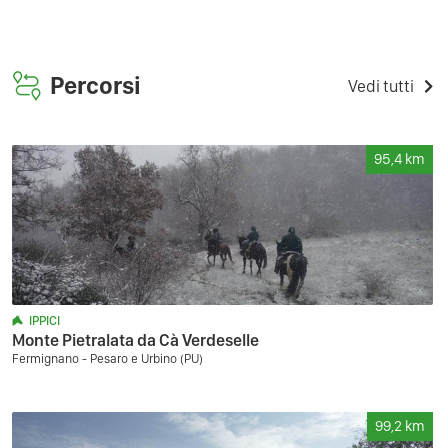
Percorsi
Vedi tutti
95,4
km
IPPICI
Monte Pietralata da Cà Verdeselle
Fermignano - Pesaro e Urbino (PU)
99,2
km