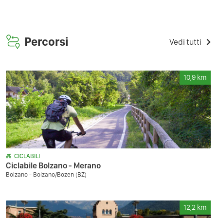
Percorsi
Vedi tutti
10,9
km
CICLABILI
Ciclabile Bolzano - Merano
Bolzano - Bolzano/Bozen (BZ)
12,2
km