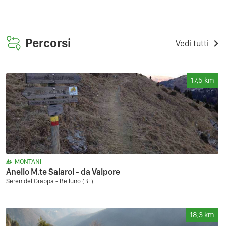
Percorsi
Vedi tutti
17,5
km
MONTANI
Anello M.te Salarol - da Valpore
Seren del Grappa - Belluno (BL)
18,3
km