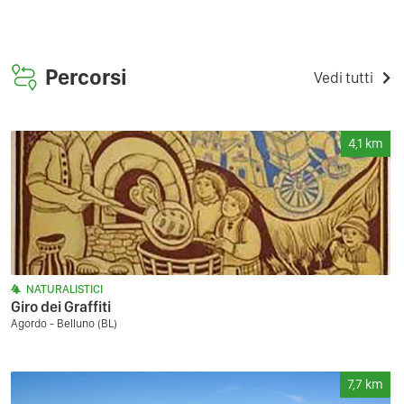
Percorsi
Vedi tutti
4,1
km
NATURALISTICI
Giro dei Graffiti
Agordo - Belluno (BL)
7,7
km