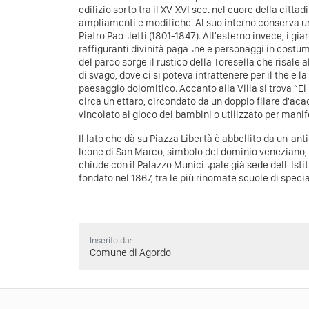
edilizio sorto tra il XV-XVI sec. nel cuore della cittadi
ampliamenti e modifiche. Al suo interno conserva un 
Pietro Pao¬letti (1801-1847). All'esterno invece, i gia
raffiguranti divinità paga¬ne e personaggi in costu
del parco sorge il rustico della Toresella che risale a
di svago, dove ci si poteva intrattenere per il the e l
paesaggio dolomitico. Accanto alla Villa si trova “El
circa un ettaro, circondato da un doppio filare d'aca
vincolato al gioco dei bambini o utilizzato per manif
Il lato che dà su Piazza Libertà è abbellito da un' a
leone di San Marco, simbolo del dominio veneziano, 
chiude con il Palazzo Munici¬pale già sede dell' Isti
fondato nel 1867, tra le più rinomate scuole di special
Inserito da:
Comune di Agordo