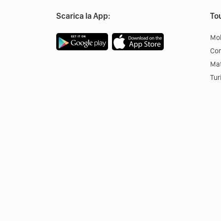
Scarica la App:
Tou
Mob
Co
Mat
Tur