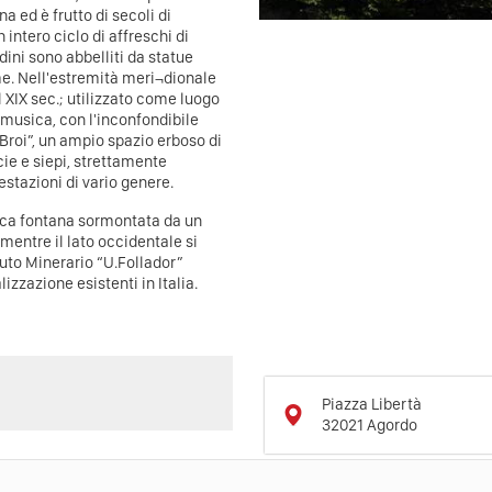
na ed è frutto di secoli di
intero ciclo di affreschi di
rdini sono abbelliti da statue
me. Nell'estremità meri¬dionale
l XIX sec.; utilizzato come luogo
a musica, con l'inconfondibile
 Broi”, un ampio spazio erboso di
cie e siepi, strettamente
estazioni di vario genere.
ntica fontana sormontata da un
mentre il lato occidentale si
tuto Minerario “U.Follador”
izzazione esistenti in Italia.
Piazza Libertà
32021
Agordo