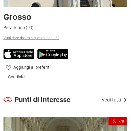
Grosso
Prov. Torino (TO)
Vuoi dare risalto a questa località?
Aggiungi ai preferiti
Condividi
Punti di interesse
Vedi tutti
15,1
km