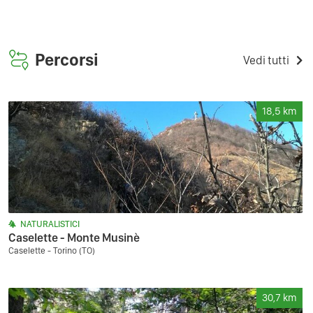
Percorsi
Vedi tutti
18,5
km
NATURALISTICI
Caselette - Monte Musinè
Caselette - Torino (TO)
30,7
km