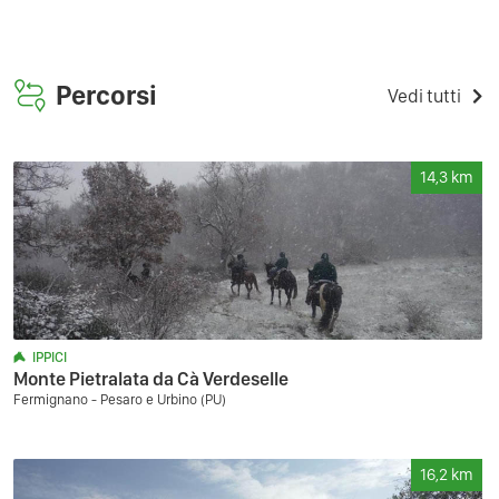
Percorsi
Vedi tutti
14,3
km
IPPICI
Monte Pietralata da Cà Verdeselle
Fermignano - Pesaro e Urbino (PU)
16,2
km