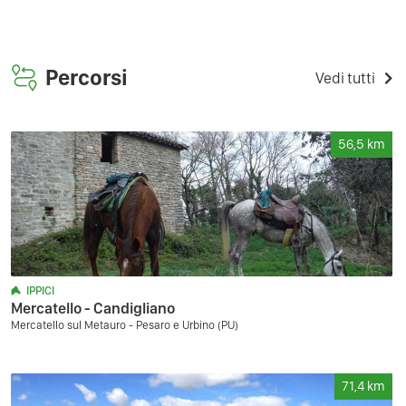
Percorsi
Vedi tutti
56,5
km
IPPICI
Mercatello - Candigliano
Mercatello sul Metauro - Pesaro e Urbino (PU)
71,4
km