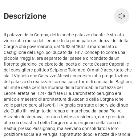
Descrizione
Il palazzo della Corgna, detto anche palazzo ducale, è situato
vicino alla rocca del Leone e fu la principale residenza dei della
Corgna che governarono, dal 1563 al 1647, il marchesato di
Castiglione del Lago, poi ducato dal 1617. Concepito come una
piccola "reggia", era separato dal paese e circondato da un
fiorente giardino, celebrato dal poeta di corte Cesare Caporali e
dal consigliere politico Scipione Tolomeo.
Ormai è accertato che
sia il Vignola che Galeazzo Alessi concorsero alla progettazione
del palazzo da realizzare su una casa-torre di caccia dei Baglioni,
al limite della cerchia muraria della formidabile fortezza del
Leone, eretta nel 1247 da frate Elia. L'architetto perugino era
amico e maestro di architettura di Ascanio della Corgna (che
volle partecipare ai lavori), il Vignola era stato al servizio di suo
zio Giulio III. Insignito del rango di marchese dal papa Pio IV,
Ascanio desiderava, con una fastosa residenza, dare prestigio
alla sua dinastia.
I della Corgna erano originari della zona di
Bastia, presso Passignano, ma avevano consolidato la loro
posizione sociale a Perugia, soprattutto dopo le nozze di Francia