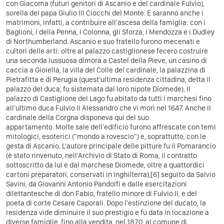
con Giacoma (futuri genitori di Ascanio e del cardinale Fulvio),
sorella del papa Giulio III Ciocchi del Monte. E saranno anche i
matrimoni, infatti, a contribuire all'ascesa della famiglia: con i
Baglioni, i della Penna, i Colonna, gli Sforza, i Mendozza e i Dudley
di Northumberland.
Ascanio e suo fratello furono mecenati e
cultori delle arti: oltre al palazzo castiglionese fecero costruire
una seconda lussuosa dimora a Castel della Pieve, un casino di
caccia a Gioiella, la villa del Colle del cardinale, la palazzina di
Pietrafitta e di Perugia (quest'ultima residenza cittadina, detta il
palazzo del duca, fu sistemata dal loro nipote Diomede).
Il
palazzo di Castiglione del Lago fu abitato da tutti i marchesi fino
all'ultimo duca Fulvio II Alessandro che vi morì nel 1647. Anche il
cardinale della Corgna disponeva qui del suo
appartamento.
Molte sale dell'edificio furono affrescate con temi
mitologici, esoterici ("mondo a rovescio") e, soprattutto, con le
gesta di Ascanio. L'autore principale delle pitture fu il Pomarancio
(è stato rinvenuto, nell'Archivio di Stato di Roma, il contratto
sottoscritto da lui e dal marchese Diomede, oltre a quattordici
cartoni preparatori, conservati in Inghilterra),[6] seguito da Salvio
Savini, da Giovanni Antonio Pandolfi e dalle esercitazioni
dilettantesche di don Fabio, fratello minore di Fulvio II, e del
poeta di corte Cesare Caporali.
Dopo l'estinzione del ducato, la
residenza vide diminuire il suo prestigio e fu data in locazione a
diverse famiglie, fino alla vendita, nel 1870, al comune di