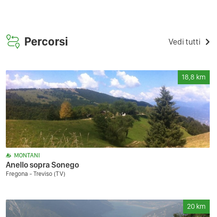
Percorsi
Vedi tutti
18,8
km
MONTANI
Anello sopra Sonego
Fregona - Treviso (TV)
20
km