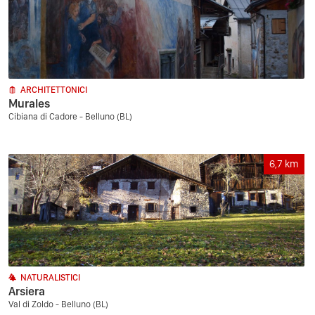
ARCHITETTONICI
Murales
Cibiana di Cadore - Belluno (BL)
6,7
km
NATURALISTICI
Arsiera
Val di Zoldo - Belluno (BL)